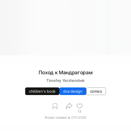
Поход к Мандрагорам
Timofey Yarzhombek
children's book
dva design
comics
13
Project created at
27.11.2025