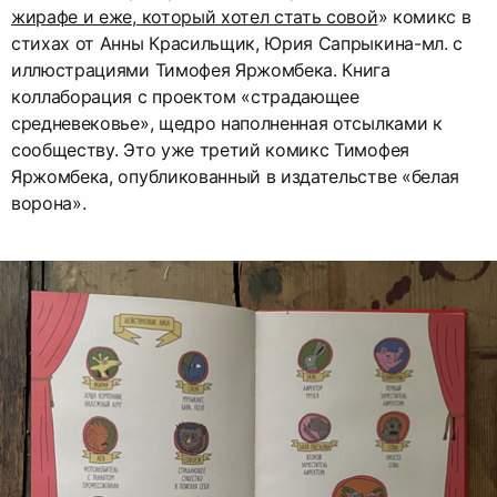
жирафе и еже, который хотел стать совой
» комикс в
стихах от Анны Красильщик, Юрия Сапрыкина-мл. с
иллюстрациями Тимофея Яржомбека. Книга
коллаборация с проектом «страдающее
средневековье», щедро наполненная отсылками к
сообществу. Это уже третий комикс Тимофея
Яржомбека, опубликованный в издательстве «белая
ворона».