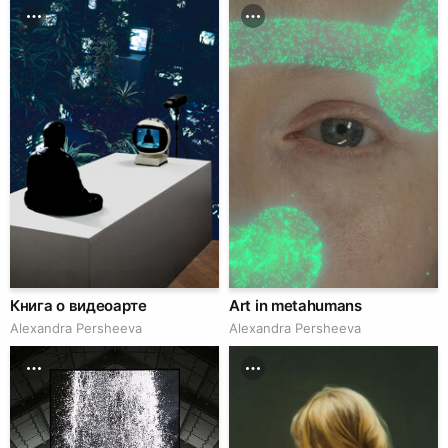
Книга о видеоарте
Art in metahumans
Alexandra Persheeva
Alexandra Persheeva