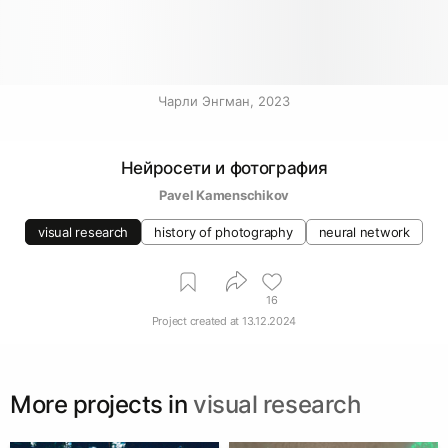
Чарли Энгман, 2023
Нейросети и фотография
Pavel Kamenschikov
visual research
history of photography
neural network
16
Project created at
13.12.2024
More projects in
visual research