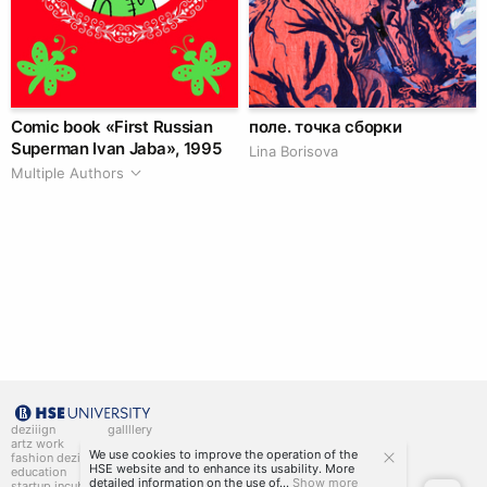
Comic book «First Russian
поле. точка сборки
Superman Ivan Jaba», 1995
Lina Borisova
Multiple Authors
deziiign
gallllery
artz work
gallllery.art
We use cookies to improve the operation of the
fashion deziiign
kiiids.art
HSE website and to enhance its usability. More
education
detailed information on the use of...
Show more
startup incubator