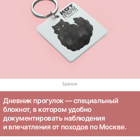
Брелок
Дневник прогулок — специальный
блокнот, в котором удобно
документировать наблюдения
и впечатления от походов по Москве.