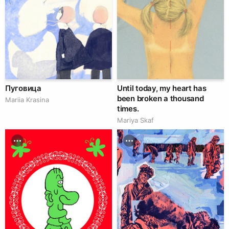
Пуговица
Until today, my heart has
been broken a thousand
Mariia Krasina
times.
Mariya Skaf