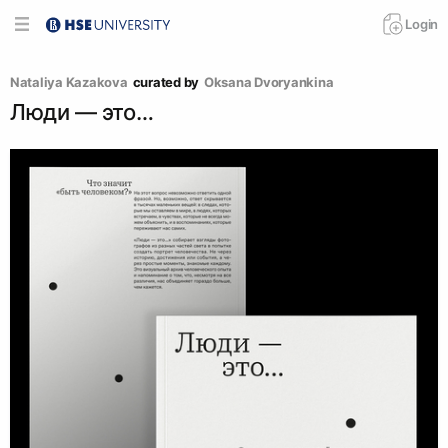
Login
Nataliya Kazakova
curated by
Oksana Dvoryankina
Люди — это…