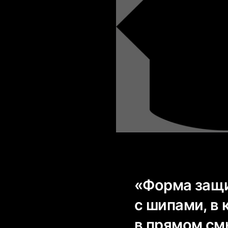
«Форма защи
с шипами, в 
в прямом смы