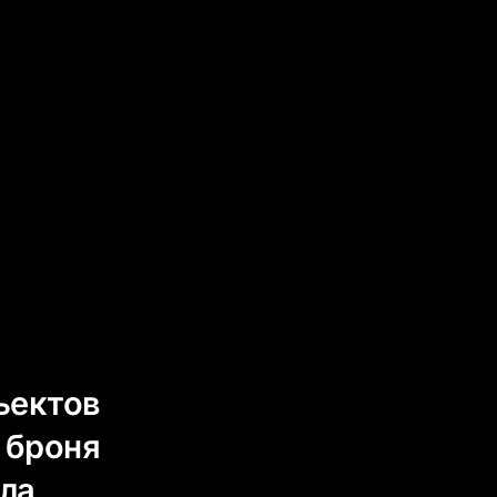
ъектов
 броня
ела