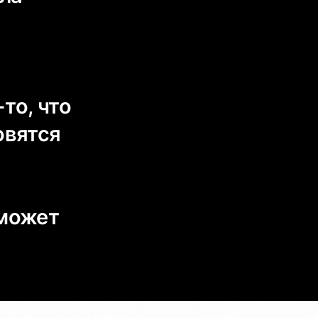
то, что
овятся
 может