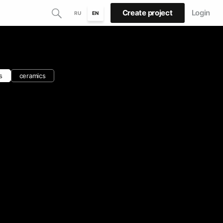
Create project
Login
RU
EN
s
ceramics