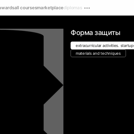
awards
all courses
marketplace
diplomas
Форма защиты
extracurricular activities. startup
materials and techniques