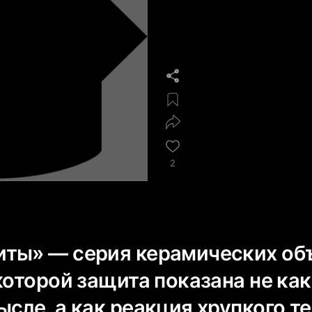
2
ты» — серия керамических об
которой защита показана не как
сле, а как реакция хрупкого т