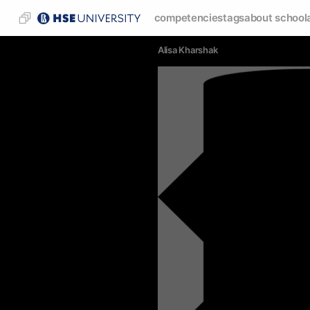
competencies
tags
about school
Alisa Kharshak