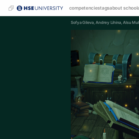
competencies
tags
about school
Sofya Gileva
, 
Andrey Lihina
, 
Alsu Mu