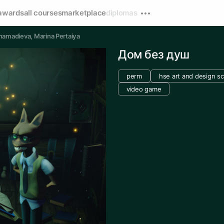
awards
all courses
marketplace
diplomas
hamadieva
, 
Marina Pertaiya
Дом без душ
perm
hse art and design s
video game