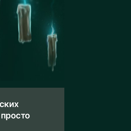
еских
 просто