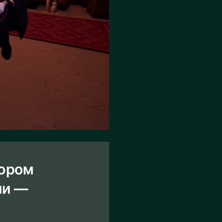
тором
ши —