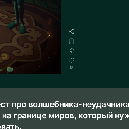
18
ест про волшебника-неудачник
 на границе миров, который ну
вать.