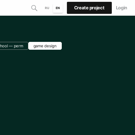
Create project
Login
RU
EN
chool — perm
game design