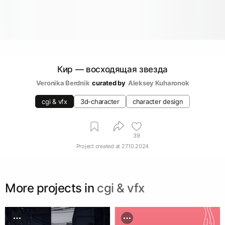
Кир — восходящая звезда
Veronika Berdnik
curated by
Aleksey Kuharonok
cgi & vfx
3d-character
character design
39
Project created at
27.10.2024
More projects in
cgi & vfx