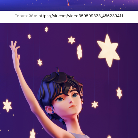
Тернтейбл: 
https://vk.com/video359599323_456239411