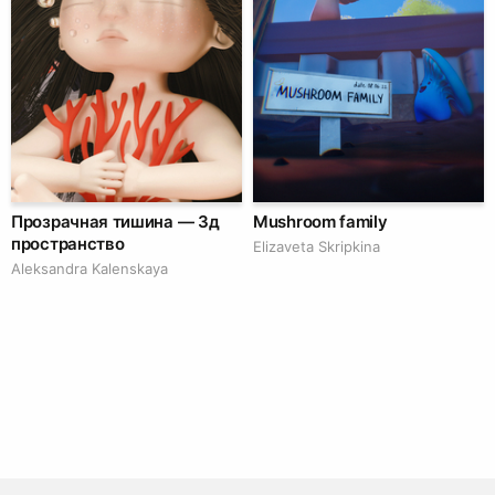
Прозрачная тишина — 3д
Mushroom family
пространство
Elizaveta Skripkina
Aleksandra Kalenskaya