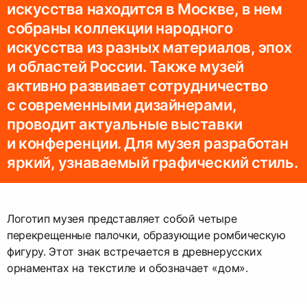
искусства находится в Москве, в нем
собраны коллекции народного
искусства из разных материалов, эпох
и областей России. Также музей
активно развивает сотрудничество
с современными дизайнерами,
проводит актуальные выставки
и конференции. Для музея разработан
яркий, узнаваемый графический стиль.
Логотип музея представляет собой четыре
перекрещенные палочки, образующие ромбическую
фигуру. Этот знак встречается в древнерусских
орнаментах на текстиле и обозначает «дом».