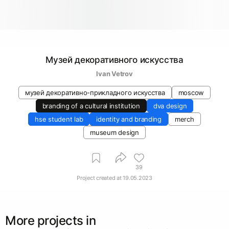
Музей декоративного искусства
Ivan Vetrov
музей декоративно-прикладного искусства
moscow
branding of a cultural institution
dva design
hse student lab
identity and branding
merch
museum design
39
Project created at
19.05.2023
More projects in