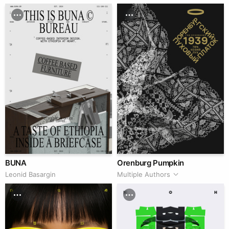
BUNA
Orenburg Pumpkin
Leonid Basargin
Multiple Authors