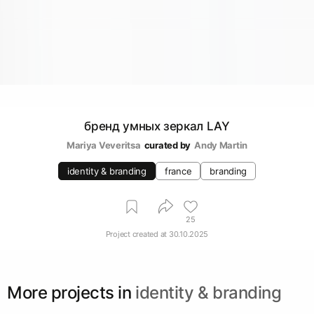
бренд умных зеркал LAY
Mariya Veveritsa
curated by
Andy Martin
identity & branding
france
branding
25
Project created at
30.10.2025
More projects in
identity & branding