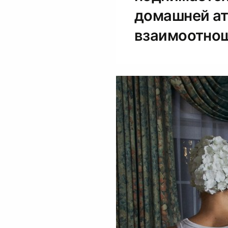
домашней а
взаимоотнош