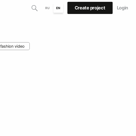
Create project
Login
RU
EN
fashion video