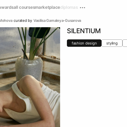
awards
all courses
marketplace
diplomas
 Mohova
curated by
Vasilisa Gamaleya-Gusarova
SILENTIUM
fashion design
styling