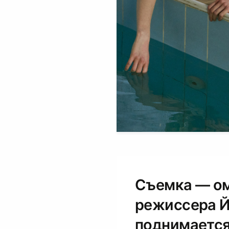
Съемка — о
режиссера Й
поднимается