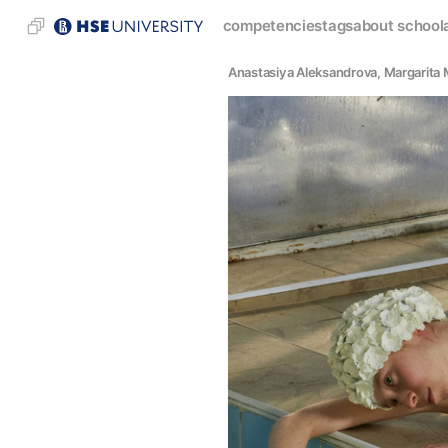
competencies
tags
about school
Anastasiya Aleksandrova
, 
Margarita