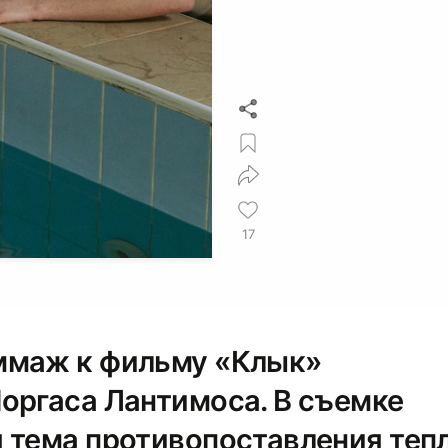
17
ммаж к фильму «Клык»
оргаса Лантимоса. В съемке
 тема противопоставления теп