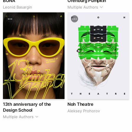
BUNA
Orenburg Pumpkin
Leonid Basargin
Multiple Authors
13th anniversary of the
Noh Theatre
Design School
Aleksey Prohorov
Multiple Authors