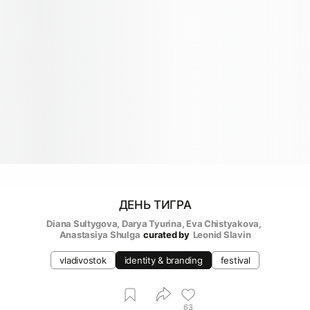
ДЕНЬ ТИГРА
Diana Sultygova
, 
Darya Tyurina
, 
Eva Chistyakova
, 
Anastasiya Shulga
curated by
Leonid Slavin
vladivostok
identity & branding
festival
63