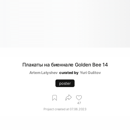
Плакаты на биеннале Golden Bee 14
Artem Latyshev
curated by
Yuri Gulitov
poster
47
Project created at
07.06.2023