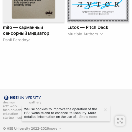
mito — карманный
Lutok — Pitch Deck
сенсорный мидиатор
Multiple Authors
Danil Perednya
deziiign
gallllery
artz work
gallllery.art
We use cookies to improve the operation of the
fashion deziiign
kiiids.art
HSE website and to enhance its usability. More
education
detailed information on the use of...
Show more
startup incubator
© HSE University 2022-2026
more