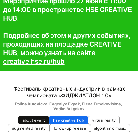
Мероприятие прошло 27 июня с 11:00
до 14:00 в пространстве HSE CREATIVE
HUB.
Подробнее об этом и других событиях,
проходящих на площадке CREATIVE
HUB, можно узнать на сайте
creative.hse.ru/hub
Фестиваль креативных индустрий в рамках
чемпионата «ФИДЖИАТЛОН 1.0»
Polina Kurevleva
, 
Evgeniya Evpak
, 
Elena Ermakovishna
, 
Vadim Bulgakov
about event
hse creative hub
virtual reality
augmented reality
follow-up release
algorithmic music