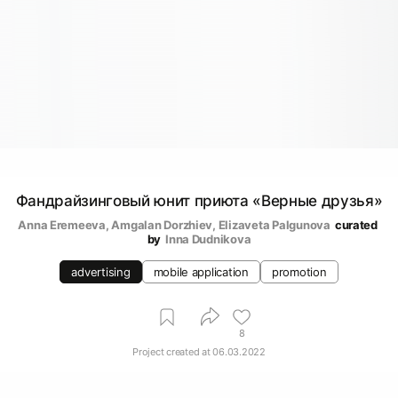
Фандрайзинговый юнит приюта «Верные друзья»
Anna Eremeeva
, 
Amgalan Dorzhiev
, 
Elizaveta Palgunova
curated 
by
Inna Dudnikova
advertising
mobile application
promotion
8
Project created at
06.03.2022