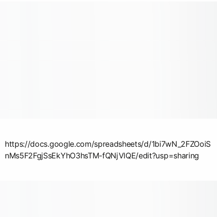
https://docs.google.com/spreadsheets/d/1bi7wN_2FZOoiS
nMs5F2FgjSsEkYhO3hsTM-fQNjVlQE/edit?usp=sharing