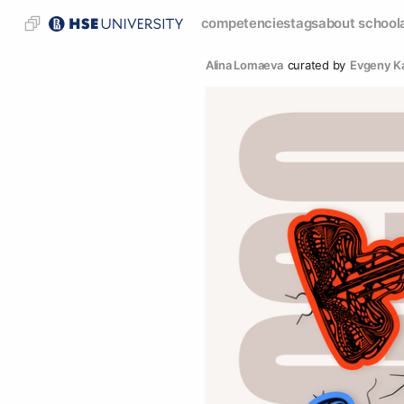
competencies
tags
about school
Alina Lomaeva
curated by
Evgeny Ka