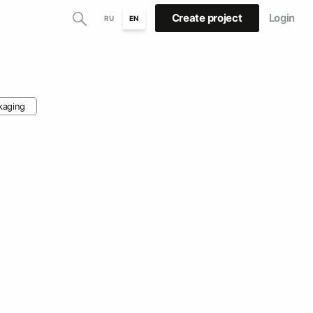
Create project
Login
RU
EN
kaging