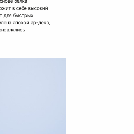
снове белка
ржит в себе высокий
т для быстрых
влена эпохой ар-деко,
хновлялись