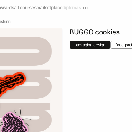
awards
all courses
marketplace
diplomas
shirin
BUGGO cookies
packaging design
food pac