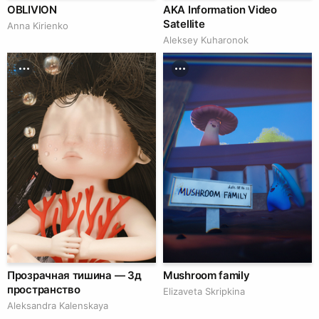
OBLIVION
AKA Information Video
Satellite
Anna Kirienko
Aleksey Kuharonok
Прозрачная тишина — 3д
Mushroom family
пространство
Elizaveta Skripkina
Aleksandra Kalenskaya