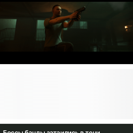
Боссы банды затаились в тени,