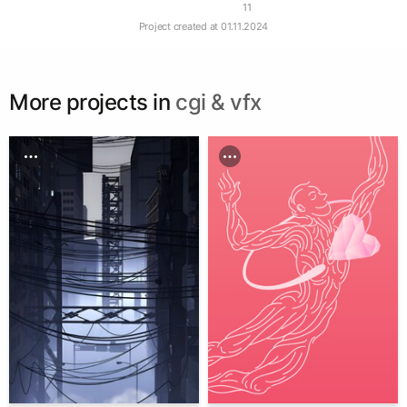
11
Project created at
01.11.2024
More projects in
cgi & vfx