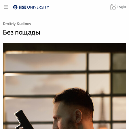
Login
Dmitriy Kudinov
Без пощады