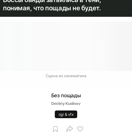
понимая, что пощады не будет.
Сцена из синематика
Без пощады
Dmitriy Kudinov
cgi & vfx