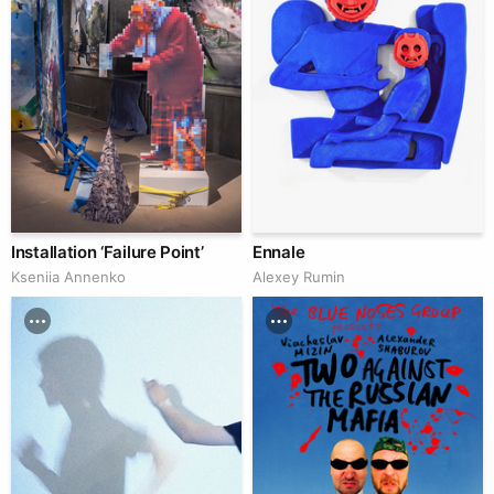
Installation ‘Failure Point’
Ennale
Kseniia Аnnenko
Аlexey Rumin