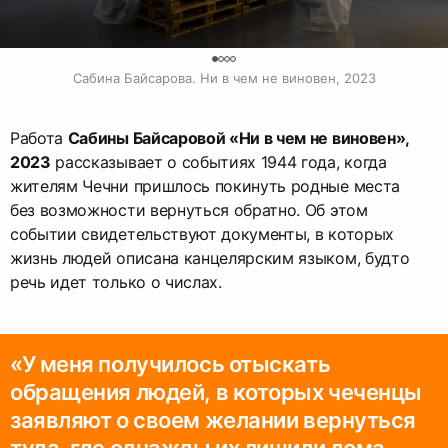
0
Сабина Байсарова. Ни в чем не виновен, 2023
Работа
Сабины Байсаровой «Ни в чем не виновен»,
2023
рассказывает о событиях 1944 года, когда
жителям Чечни пришлось покинуть родные места
без возможности вернуться обратно. Об этом
событии свидетельствуют документы, в которых
жизнь людей описана канцелярским языком, будто
речь идет только о числах.
«У меня получилось отыскать
обращения людей, в которых чеченцы
заявляют о своем желании вернуться
туда, где однажды их лишили дома