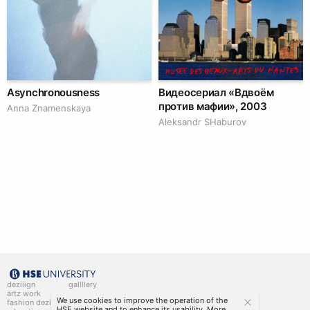
Asynchronousness
Видеосериал «Вдвоём
против мафии», 2003
Anna Znamenskaya
Аleksandr SHaburov
deziiign
gallllery
artz work
gallllery.art
We use cookies to improve the operation of the
fashion deziiign
kiiids.art
HSE website and to enhance its usability. More