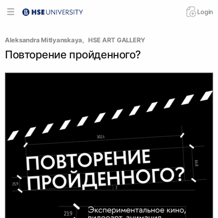
Login
Aleksandra Mitlyanskaya
, 
  HSE ART GALLERY
Повторение пройденного?