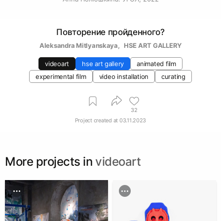
Повторение пройденного?
Aleksandra Mitlyanskaya
, 
  HSE ART GALLERY
videoart
hse art gallery
animated film
experimental film
video installation
curating
32
Project created at
03.11.2023
More projects in
videoart