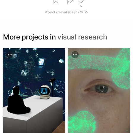
5
Project created at
29.12.2025
More projects in
visual research