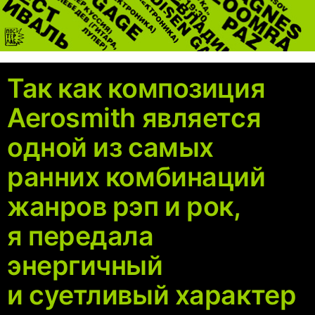
Так как композиция
Aerosmith является
одной из самых
ранних комбинаций
жанров рэп и рок,
я передала
энергичный
и суетливый характер