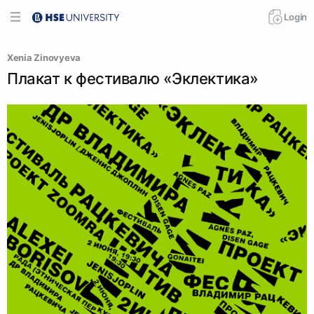
Login
Xenia Zinovyeva
Плакат к фестивалю «Эклектика»