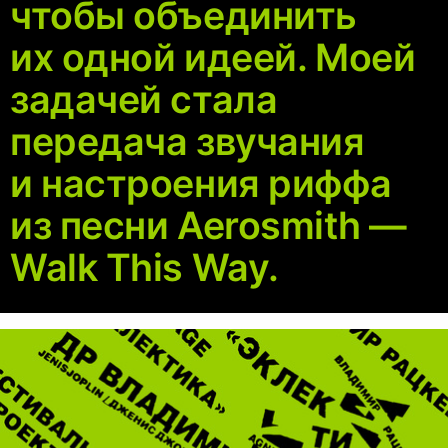
чтобы объединить
их одной идеей. Моей
задачей стала
передача звучания
и настроения риффа
из песни Aerosmith —
Walk This Way.