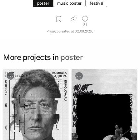
poster
music poster
festival
21
Project created at
02.06.2026
More projects in
poster