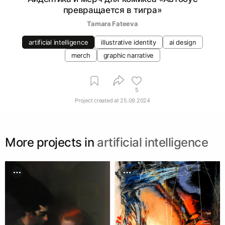
превращается в тигра»
Tamara Fateeva
artificial intelligence
illustrative identity
ai design
merch
graphic narrative
5
Project created at
25.09.2024
More projects in
artificial intelligence