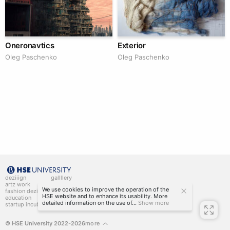
Oneronavtics
Exterior
Oleg Paschenko
Oleg Paschenko
deziiign
gallllery
artz work
gallllery.art
We use cookies to improve the operation of the
fashion deziiign
kiiids.art
HSE website and to enhance its usability. More
education
detailed information on the use of...
Show more
startup incubator
© HSE University 2022-2026
more