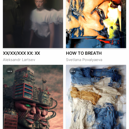
XX/XX/XXX XX: XX
HOW TO BREATH
Аleksandr Lartsev
Svetlana Povalyaeva