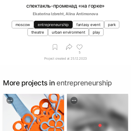
спектакль-променад «на горке»
Ekaterina Izbreht
, 
Alina Antimonova
moscow
entrepreneurship
fantasy event
park
theatre
urban environment
play
5
Project created at
25.12.2023
More projects in
entrepreneurship