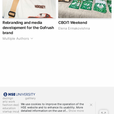
Rebranding and media
СВОП Weekend
development for the Gofrush
Elena Ermakovishna
brand
Multiple Authors
deziiign
gallllery
artz work
gallllery.art
We use cookies to improve the operation of the
fashion deziiign
kiiids.art
HSE website and to enhance its usability. More
education
detailed information on the use of...
Show more
startup incubator