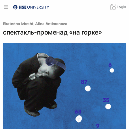
Login
Ekaterina Izbreht
, 
Alina Antimonova
спектакль-променад «на горке»