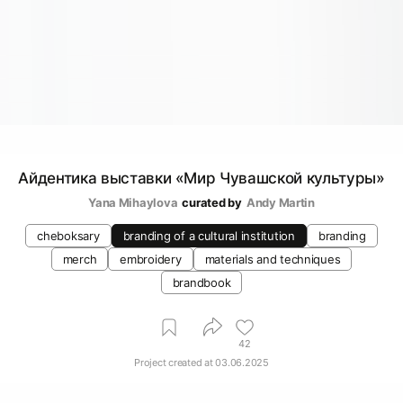
Айдентика выставки «Мир Чувашской культуры»
Yana Mihaylova
curated by
Andy Martin
cheboksary
branding of a cultural institution
branding
merch
embroidery
materials and techniques
brandbook
42
Project created at
03.06.2025