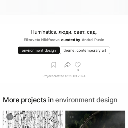
Illuminatics. люди. свет. сад.
Elizaveta Nikiforova
curated by
Andrei Punin
environment design
theme: contemporary art
8
Project created at
29.09.2024
More projects in
environment design