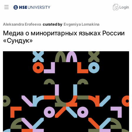
Login
Aleksandra Erofeeva
curated by
Evgeniya Lomakina
Медиа о миноритарных языках России
«Сундук»