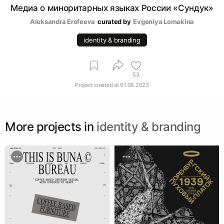
Медиа о миноритарных языках России «Сундук»
Aleksandra Erofeeva
curated by
Evgeniya Lomakina
identity & branding
53
Project created at
01.06.2023
More projects in
identity & branding