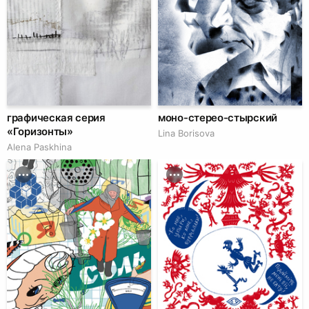
графическая серия
моно-стерео-стырский
«Горизонты»
Lina Borisova
Alena Paskhina