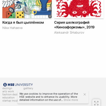
Когда я был цыплёнком
Серия шелкографий
«Киноафоризмы», 2019
Nika Hahaeva
Аleksandr SHaburov
deziiign
gallllery
artz work
gallllery.art
We use cookies to improve the operation of the
fashion deziiign
kiiids.art
HSE website and to enhance its usability. More
education
detailed information on the use of...
Show more
startup incubator