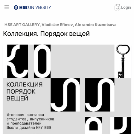
Login
  HSE ART GALLERY
, 
Vladislav Efimov
, 
Alexandra Kuznetsova
Коллекция. Порядок вещей