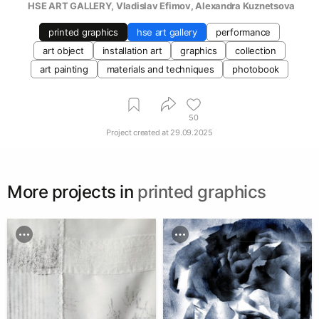
  HSE ART GALLERY
, 
Vladislav Efimov
, 
Alexandra Kuznetsova
printed graphics
hse art gallery
performance
art object
installation art
graphics
collection
art painting
materials and techniques
photobook
50
Project created at
29.09.2025
More projects in
printed graphics