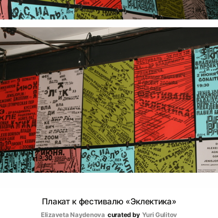
Плакат к фестивалю «Эклектика»
Elizaveta Naydenova
curated by
Yuri Gulitov