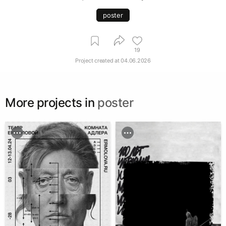
poster
19
Project created at
04.06.2026
More projects in
poster