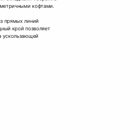
мметричными кофтами.
из прямых линий
одный крой позволяет
за ускользающей