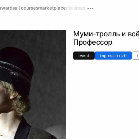
awards
all courses
marketplace
diplomas
Муми-тролль и всё
Профессор
event
impression lab