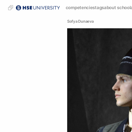
competencies
tags
about school
Sofya Dunaeva