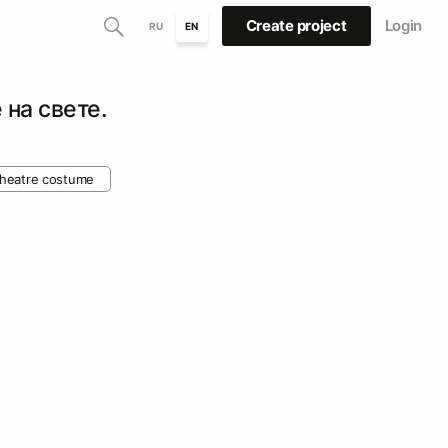
Create project
Login
RU
EN
 на свете.
theatre costume