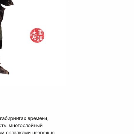
лабиринтах времени,
сть: многослойный
ими складками небрежно