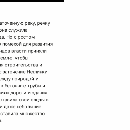
аточенную реку, речку
 она служила
а. Но с ростом
о помехой для развития
нцов власти приняли
землю, чтобы
я строительства и
 заточение Неглинки
ежду природой и
 в бетонные трубы и
оили дороги и здания.
оставила свои следы в
и и даже небольшие
 оставила множество
.