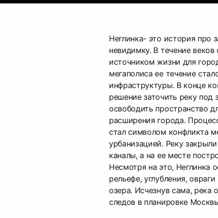
Неглинка- это история про з
невидимку. В течение веков
источником жизни для город
мегаполиса ее течение стал
инфраструктуры. В конце ко
решение заточить реку под 
освободить пространство дл
расширения города. Процесс
стал символом конфликта м
урбанизацией. Реку закрыли
каналы, а на ее месте постр
Несмотря на это, Неглинка 
рельефе, углубления, овраг
озера. Исчезнув сама, река
следов в планировке Москвы