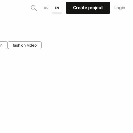
Create project
Login
RU
EN
gn
fashion video