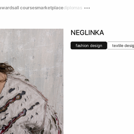
awards
all courses
marketplace
diplomas
NEGLINKA
fashion design
textile desi