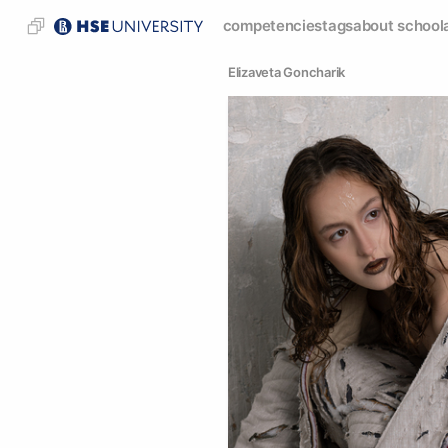
competencies
tags
about school
Elizaveta Goncharik