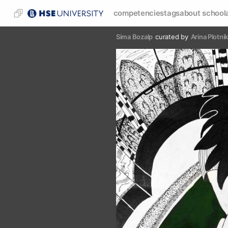
competencies
tags
about school
Sima Bozalp
curated by
Arina Plotni