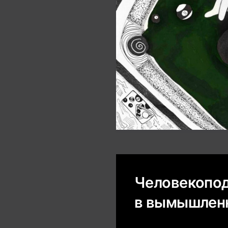
Человекопо
в вымышлен