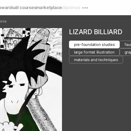
awards
all courses
marketplace
diplomas
kova
LIZARD BILLIARD
pre-foundation studies
fau
large format illustration
gra
materials and techniques