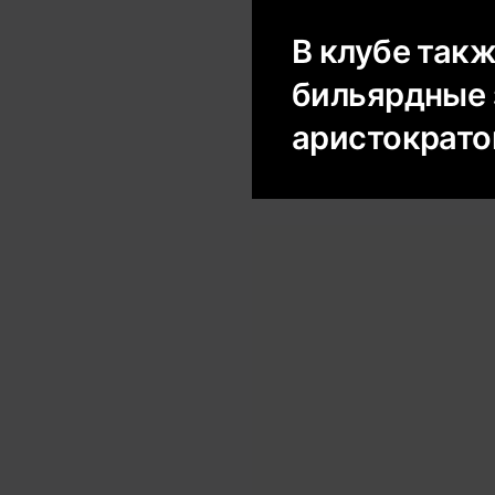
В клубе так
бильярдные 
аристократо