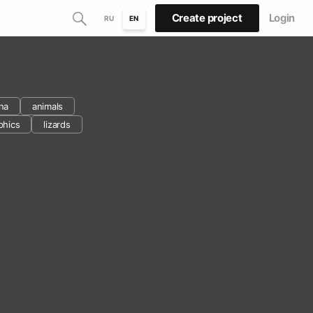
Create project
Login
RU
EN
na
animals
phics
lizards