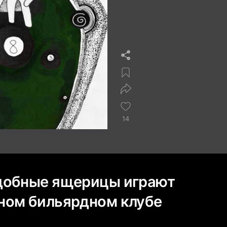
14
добные ящерицы играют
ном бильярдном клубе