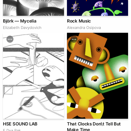
Björk — Mycelia
Rock Music
Elizabeth Davydovich
Alexandra Osipova
HSE SOUND LAB
That Clocks Don\t Tell But
Make Time
E Dya Pak