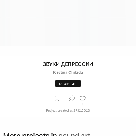
ЗВУКИ ДЕПРЕССИИ
Kristina Chikida
sound art
9
Project created at
27.12.2023
More projects in
sound art