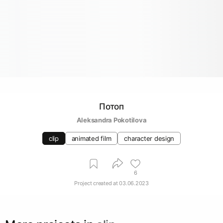
Потоп
Aleksandra Pokotilova
clip
animated film
character design
6
Project created at
03.06.2023