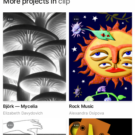
More projects in
clip
Björk — Mycelia
Rock Music
Elizabeth Davydovich
Alexandra Osipova