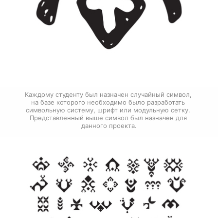
Каждому студенту был назначен случайный символ, 
на базе которого необходимо было разработать 
символьную систему, шрифт или модульную сетку. 
Представленный выше символ был назначен для 
данного проекта.