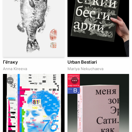
Гётаку
Urban Bestiari
Anna Kireeva
Mariya Nekuchaeva