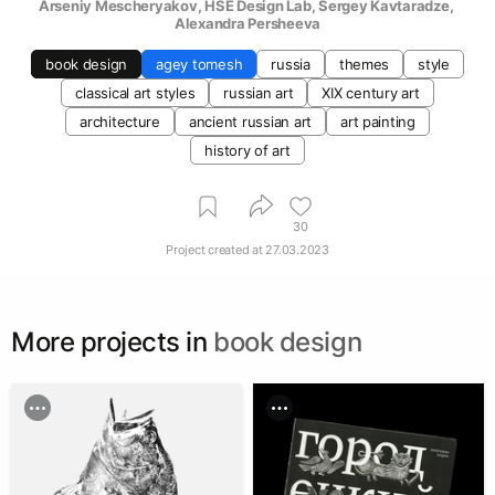
Arseniy Mescheryakov
, 
HSE Design Lab
, 
Sergey Kavtaradze
, 
Alexandra Persheeva
book design
agey tomesh
russia
themes
style
classical art styles
russian art
XIX century art
architecture
ancient russian art
art painting
history of art
30
Project created at
27.03.2023
More projects in
book design