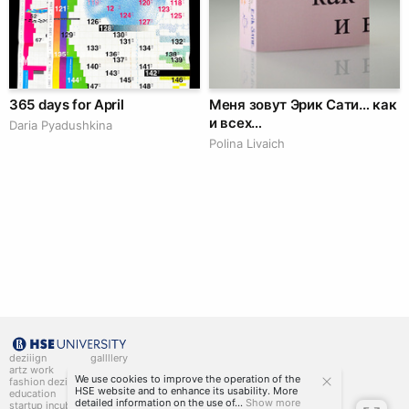
365 days for April
Меня зовут Эрик Сати… как
и всех…
Daria Pyadushkina
Polina Livaich
deziiign
gallllery
artz work
gallllery.art
We use cookies to improve the operation of the
fashion deziiign
kiiids.art
HSE website and to enhance its usability. More
education
detailed information on the use of...
Show more
startup incubator