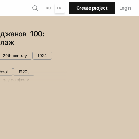
Create project
Login
RU
EN
аджанов–100:
ллаж
20th century
1924
chool
1920s
ergey parajanov
collage