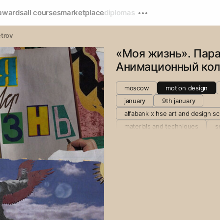
awards
all courses
marketplace
diplomas
etrov
«Моя жизнь». Пар
Анимационный ко
moscow
motion design
january
9th january
alfabank х hse art and design s
materials and techniques
s
hse art and design school