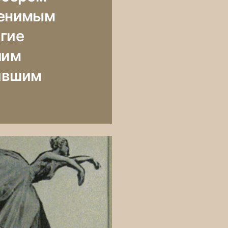
ценимым
гие
шим
дившим