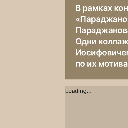
В рамках ко
«Параджанов
Параджанова
Одни коллаж
Иосифовичем
по их мотива
Loading...