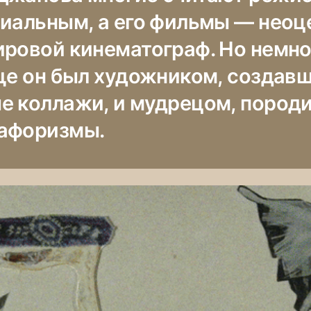
ниальным, а его фильмы — нео
ировой кинематограф. Но немно
еще он был художником, создав
е коллажи, и мудрецом, поро
афоризмы.