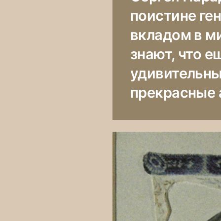
поистине ге
вкладом в м
знают, что 
удивительны
прекрасные 