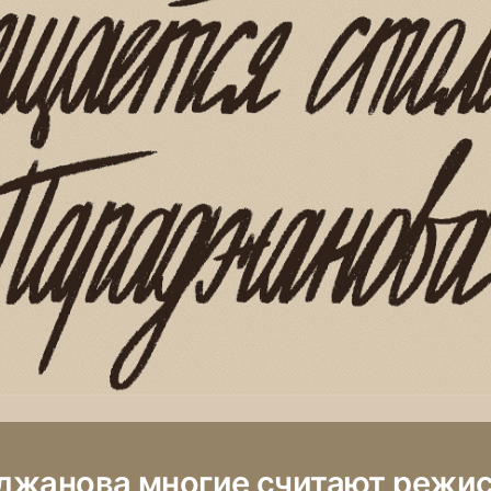
джанова многие считают режи