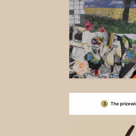
3
The prizewi