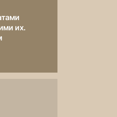
атами
ми их.
м