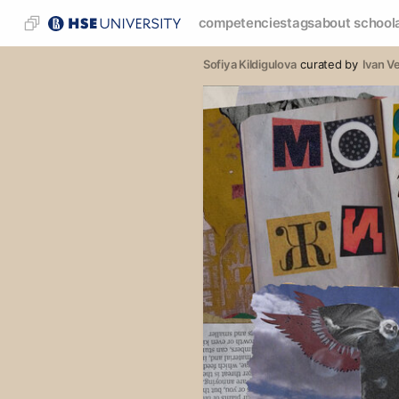
competencies
tags
about school
Sofiya Kildigulova
curated by
Ivan V