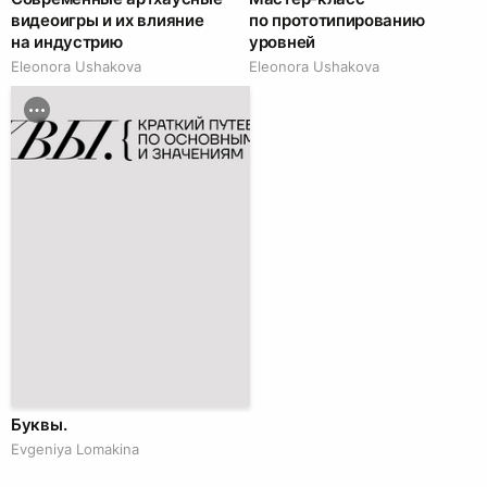
видеоигры и их влияние
по прототипированию
на индустрию
уровней
Eleonora Ushakova
Eleonora Ushakova
Буквы.
Evgeniya Lomakina