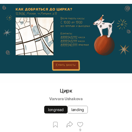
Цирк
Varvara Ushakova
longread
landing
9