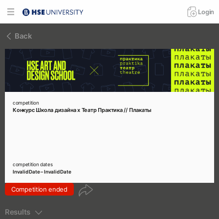
Login
Back
competition
Конкурс Школа дизайна х Театр Практика // Плакаты
competition dates
Invalid Date – Invalid Date
Competition ended
Results