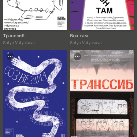
Транссиб
Вон там
Sofya Votyakova
Sofya Votyakova