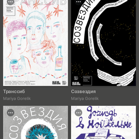
Транссиб
Созвездия
Mariya Gorelik
Mariya Gorelik