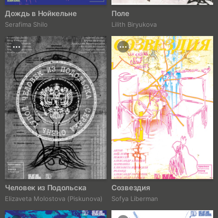
Дождь в Нойкельне
Поле
Serafima Shilo
Lilith Biryukova
Человек из Подольска
Созвездия
Elizaveta Molostova (Piskunova)
Sofya Liberman