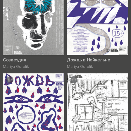
Созвездия
Дождь в Нойкельне
Mariya Gorelik
Mariya Gorelik