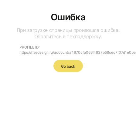
Ошибка
При загрузке страницы произошла ошибка.
Обратитесь в техподдержку.
PROFILE ID:
https://hsedesign.ru/account/a4670cfa066f4937b58cec7f07d1e0be
Go back