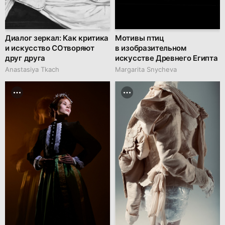
Диалог зеркал: Как критика
Мотивы птиц
и искусство СОтворяют
в изобразительном
друг друга
искусстве Древнего Египта
Anastasiya Tkach
Margarita Snycheva