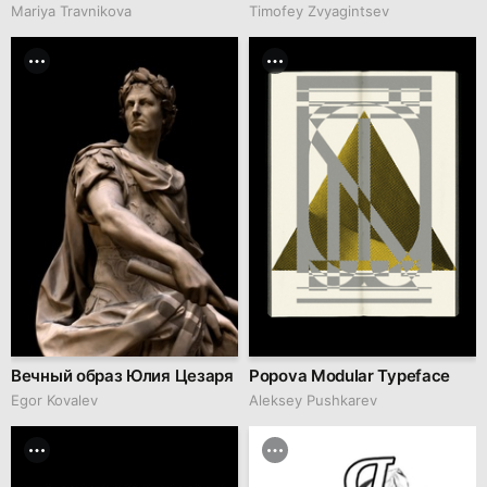
Mariya Travnikova
Timofey Zvyagintsev
Вечный образ Юлия Цезаря
Popova Modular Typeface
Egor Kovalev
Aleksey Pushkarev