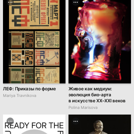
ЛЕФ: Приказы по форме
Живое как медиум:
эволюция био-арта
Mariya Travnikova
в искусстве XX–XXI веков
Polina Marisova