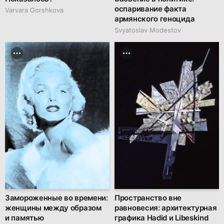
оспаривание факта
Varvara Gorshkova
армянского геноцида
Svyatoslav Modestov
Замороженные во времени:
Пространство вне
женщины между образом
равновесия: архитектурная
и памятью
графика Hadid и Libeskind