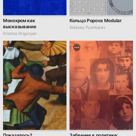
Монохром как
Кольцо Popova Modular
высказывание
Aleksey Pushkarev
Kristina Grigoryan
Показалось?
Забвение в политике: