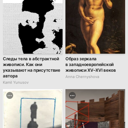
Следы тела в абстрактной
Образ зеркала
живописи. Как они
в западноевропейской
указывают на присутствие
живописи XV–XVI веков
автора
Anna Chernyshova
Kamil Yunusov