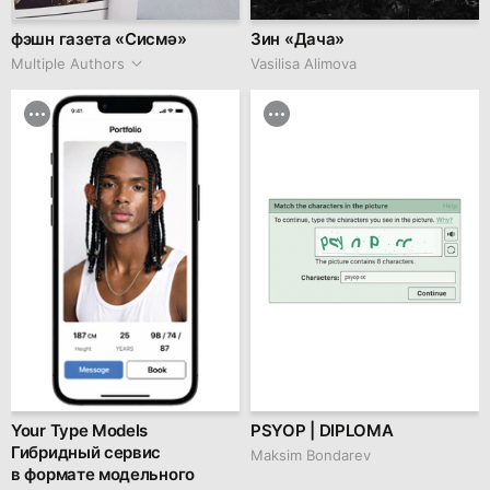
фэшн газета «Сисмә»
Зин «Дача»
Multiple Authors
Vasilisa Alimova
Your Type Models
PSYOP | DIPLOMA
Гибридный сервис
Maksim Bondarev
в формате модельного