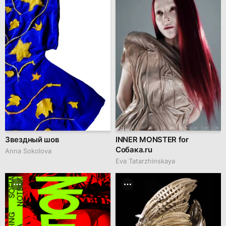
Звездный шов
INNER MONSTER for
Собака.ru
Anna Sokolova
Eva Tatarzhinskaya