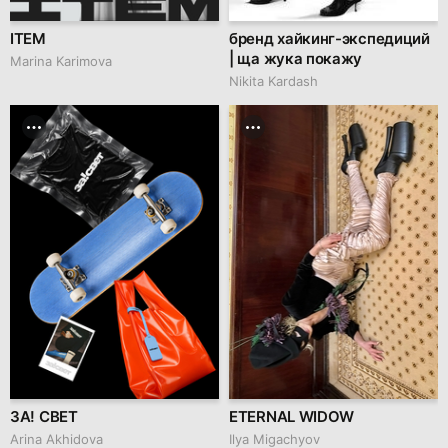
ITEM
бренд хайкинг-экспедиций
| ща жука покажу
Marina Karimova
Nikita Kardash
ЗА! СВЕТ
ETERNAL WIDOW
Arina Akhidova
Ilya Migachyov