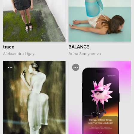
trace
BALANCE
Aleksandra Ligay
Arina Semyonova