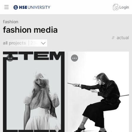
Login
fashion
fashion media
actual
all projects  | 237