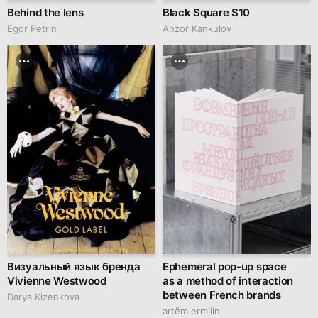
Behind the lens
Black Square S10
Egor Petrin
Anzor Kankulov
Визуальный язык бренда
Ephemeral pop-up space
Vivienne Westwood
as a method of interaction
between French brands
Darya Kizenkova
artëm ermilin