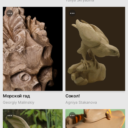
Морской гад
Сокол!
Georgiy Malinskiy
Agniya Stakanova