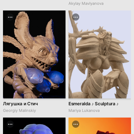
Akylay Mavlyanova
Лягушка и Стич
Esmeralda ♪ Sculptura ♪
Georgiy Malinskiy
Mariya Lukanova