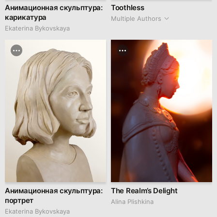
Анимационная скульптура:
Toothless
карикатура
Multiple Authors
Ekaterina Bykovskaya
Анимационная скульптура:
The Realm’s Delight
портрет
Alina Plishkina
Ekaterina Bykovskaya