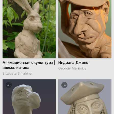
Анимационная скульптура |
Индиана Джонс
анималистика
Georgiy Malinskiy
Elizaveta Simahina