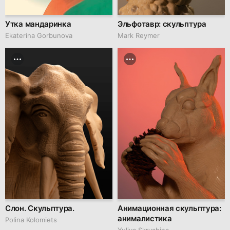
Утка мандаринка
Эльфотавр: скульптура
Ekaterina Gorbunova
Mark Reymer
Слон. Скульптура.
Анимационная скульптура:
анималистика
Polina Kolomiets
Yuliya Skryabina