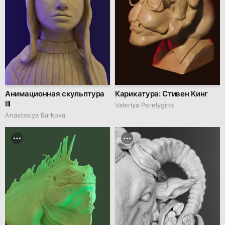
Анимационная скульптура
Карикатура: Стивен Кинг
III
Valeriya Perelygina
Anastasiya Barkova