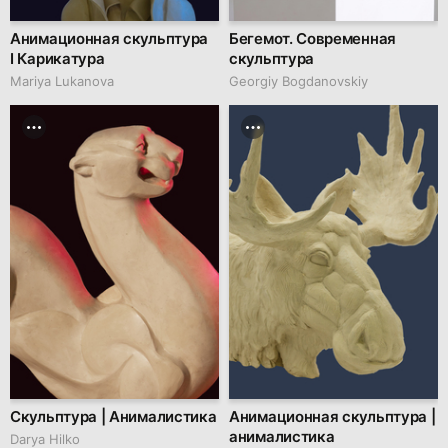
Анимационная скульптура
Бегемот. Современная
I Карикатура
скульптура
Mariya Lukanova
Georgiy Bogdanovskiy
Скульптура | Анималистика
Анимационная скульптура |
анималистика
Darya Hilko