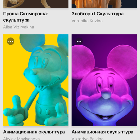
Проша Скомороша:
Злобгорн I Скульптура
скульптура
Veronika Kuzina
Alisa Viziryakina
Анимационная скульптура
Анимационная скульптура
Akylay Mavlyanova
Viktoriya Belkina