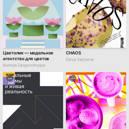
Цветолик — модельное
CHAOS
агентство для цветов
Darya Zaytseva
Kseniya Zavgorodnyaya
BEST DESIGN
APRIL
2025