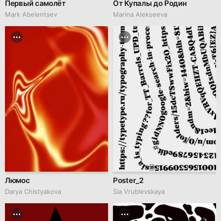
Первый самолёт
От Купалы до Родин
Mark Abelentsev
Marina Alekseeva
Люмос
Poster_2
Darya Chistyakova
Sia Vrublevskaya