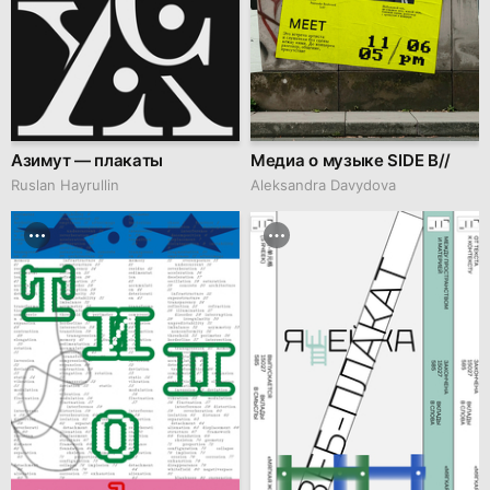
Азимут — плакаты
Медиа о музыке SIDE B//
Ruslan Hayrullin
Aleksandra Davydova