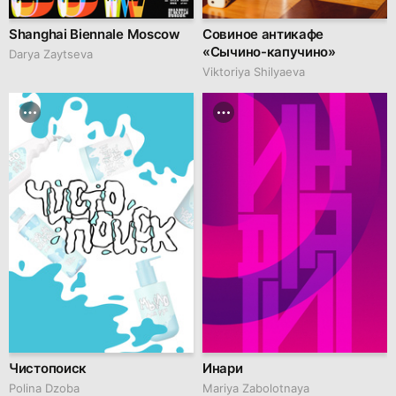
Shanghai Biennale Moscow
Совиное антикафе
«Сычино-капучино»
Darya Zaytseva
Viktoriya Shilyaeva
Чистопоиск
Инари
Polina Dzoba
Mariya Zabolotnaya