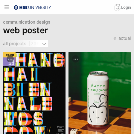
Login
communication design
web poster
actual
all projects  | 736
BEST DESIGN
JUNE
2026