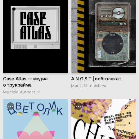
Case Atlas — медиа
A.N.G.S.T | веб-плакат
о трукрайме
Mariia Mironicheva
Multiple Authors