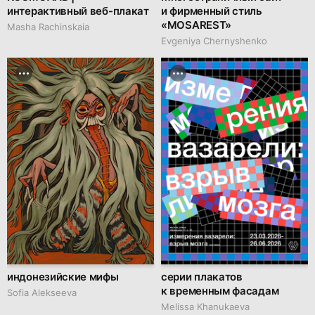
интерактивный веб-плакат
и фирменный стиль
«MOSAREST»
Masha Rachinskaia
Evgeniya Chernyshenko
индонезийские мифы
серии плакатов
к временным фасадам
Sofia Alekseeva
Melissa Khanukaeva