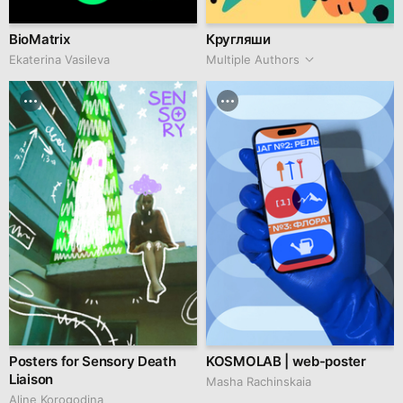
BioMatrix
Кругляши
Ekaterina Vasileva
Multiple Authors
Posters for Sensory Death
KOSMOLAB | web-poster
Liaison
Masha Rachinskaia
Aline Korogodina