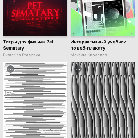
Титры для фильма Pet
Интерактивный учебник
Sematary
по веб-плакату
Ekaterina Potapova
Максим Кириллов