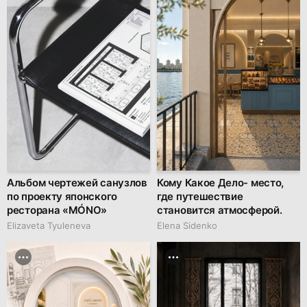
Альбом чертежей санузлов
Кому Какое Дело- место,
по проекту японского
где путешествие
ресторана «MÓNO»
становится атмосферой.
Elizaveta Tyuleneva
Elena Sidenko