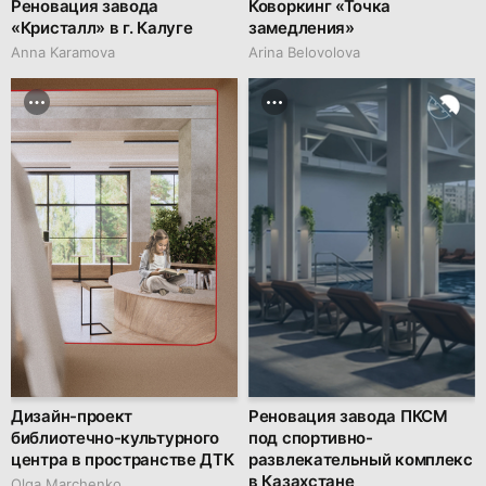
Реновация завода
Коворкинг «Точка
«Кристалл» в г. Калуге
замедления»
Anna Karamova
Arina Belovolova
Дизайн-проект
Реновация завода ПКСМ
библиотечно-культурного
под спортивно-
центра в пространстве ДТК
развлекательный комплекс
в Казахстане
Olga Marchenko