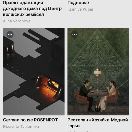
Проект адаптации
Подворье
доходного дома под Центр
Kseniya Kubar
волжских ремёсел
Alina Voronova
German house ROSENROT
Ресторан «Хозяйка Медной
горы»
Elizaveta Tyuleneva