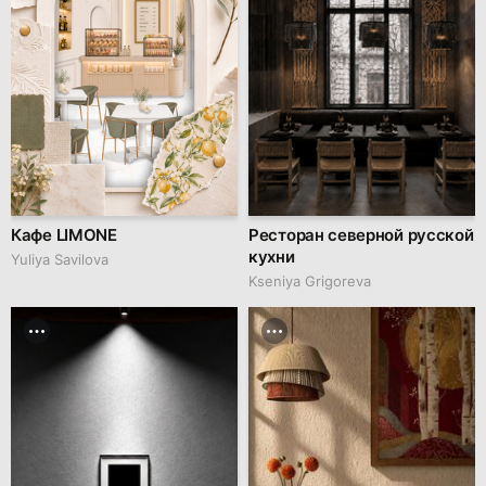
Кафе LIMONE
Ресторан северной русской
кухни
Yuliya Savilova
Kseniya Grigoreva