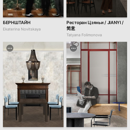
БЕРНШТАЙН
Ресторан Цзяньи / JIANYI /
简意
Ekaterina Novitskaya
Tatyana Folimonova