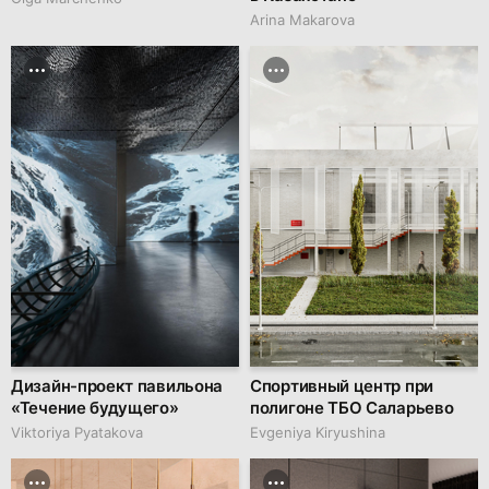
Arina Makarova
Дизайн-проект павильона
Спортивный центр при
«Течение будущего»
полигоне ТБО Саларьево
Viktoriya Pyatakova
Evgeniya Kiryushina