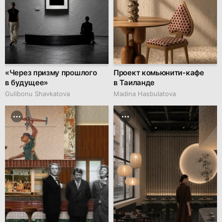
«Через призму прошлого
Проект комьюнити-кафе
в будущее»
в Таиланде
Gulibonu Shavkatova
Madina Hasbulatova