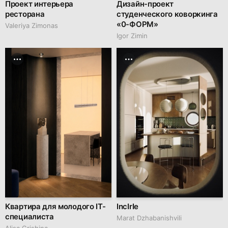
Проект интерьера
Дизайн-проект
ресторана
студенческого коворкинга
«0-ФОРМ»
Valeriya Zimonas
Igor Zimin
Квартира для молодого IT-
IncIrIe
специалиста
Marat Dzhabanishvili
Alisa Grishina