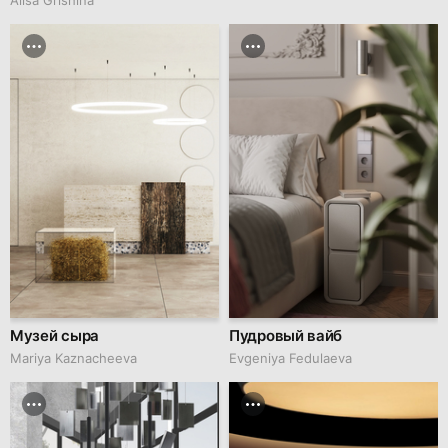
Музей сыра
Пудровый вайб
Mariya Kaznacheeva
Evgeniya Fedulaeva