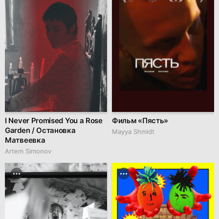
I Never Promised You a Rose
Фильм «Пясть»
Garden / Остановка
Mayya Shmidt
Матвеевка
Artem Simonov