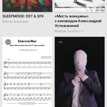
SLEEPMODE: OST & SFX
«Месть женщины»
с киноведом Александрой
Mikhail Kondratev
Устюжаниной
Multiple Authors