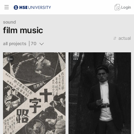
Login
sound
film music
actual
all projects  | 70