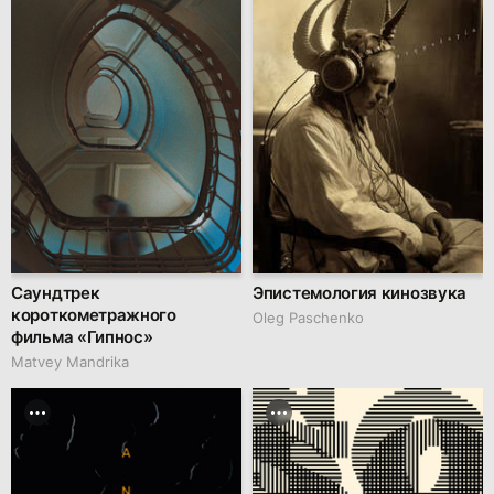
Саундтрек
Эпистемология кинозвука
короткометражного
Oleg Paschenko
фильма «Гипнос»
Matvey Mandrika