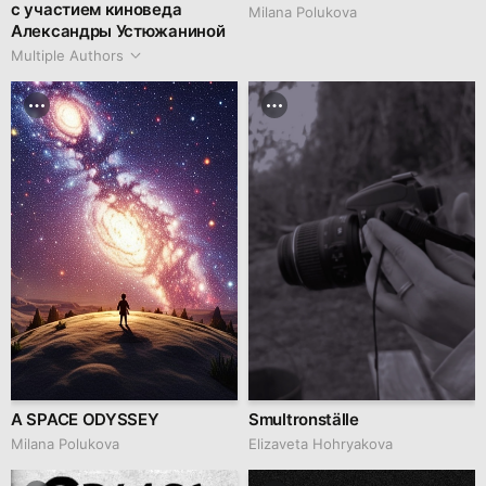
с участием киноведа
Milana Polukova
Александры Устюжаниной
Multiple Authors
A SPACE ODYSSEY
Smultronställe
Milana Polukova
Elizaveta Hohryakova