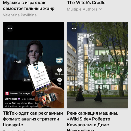
Музыка в играх как
The Witch’s Cradle
самостоятельный жанр
Multiple Authors
Valentina Pavlihina
TikTok-эдит как рекламный
Реинкарнация машины.
формат: анализ стратегии
«Wild Side» Роберто
Lionsgate
Каччапалья в Доме
Наркомфина