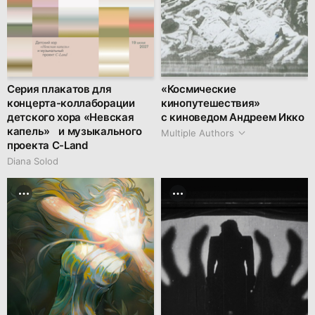
Серия плакатов для
«Космические
концерта-коллаборации
кинопутешествия»
детского хора «Невская
с киноведом Андреем Икко
капель» и музыкального
Multiple Authors
проекта C-Land
Diana Solod