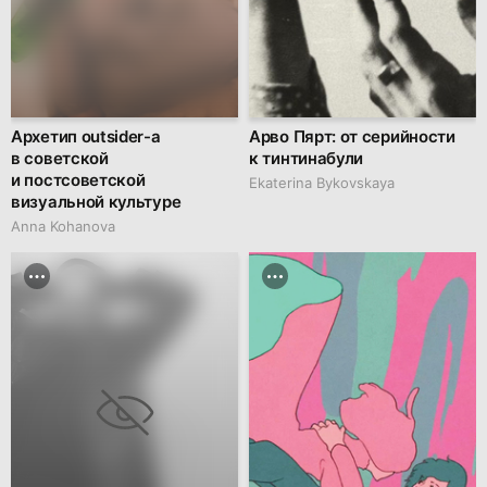
Архетип outsider-а
Арво Пярт: от серийности
в советской
к тинтинабули
и постсоветской
Ekaterina Bykovskaya
визуальной культуре
Anna Kohanova