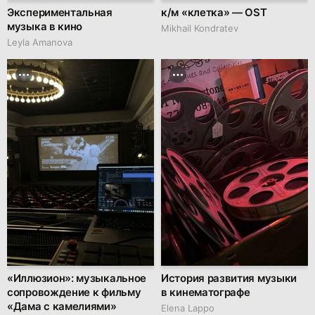
Экспериментальная
к/м «клетка» — OST
музыка в кино
Mikhail Kondratev
Leyla Amanova
«Иллюзион»: музыкальное
История развития музыки
сопровождение к фильму
в кинематографе
«Дама с камелиями»
Elena Lappo