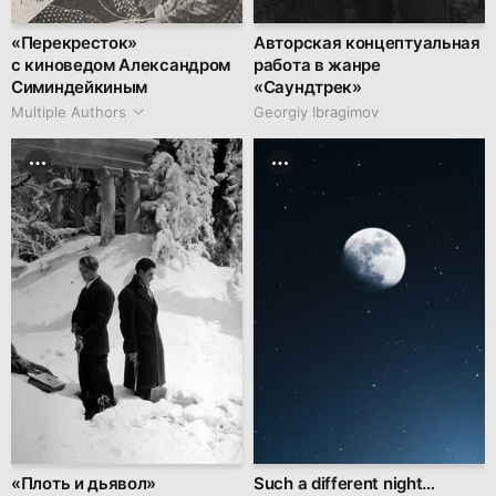
«Перекресток»
Авторская концептуальная
с киноведом Александром
работа в жанре
Симиндейкиным
«Саундтрек»
Multiple Authors
Georgiy Ibragimov
«Плоть и дьявол»
Such a different night…