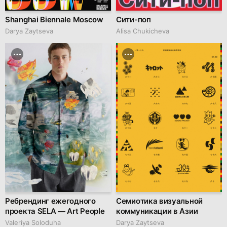
Shanghai Biennale Moscow
Сити-поп
Darya Zaytseva
Alisa Chukicheva
Ребрендинг ежегодного
Семиотика визуальной
проекта SELA — Art People
коммуникации в Азии
Valeriya Soloduha
Darya Zaytseva