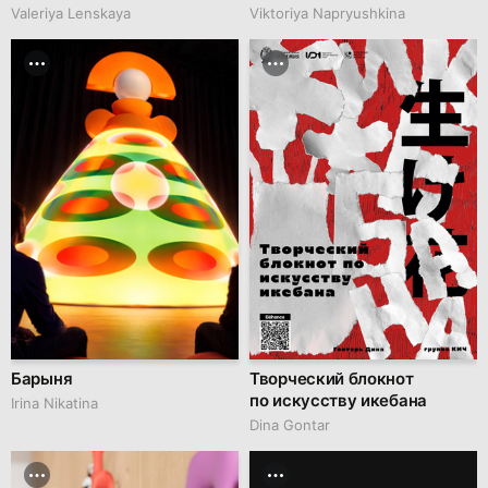
Valeriya Lenskaya
Viktoriya Napryushkina
Барыня
Творческий блокнот
по искусству икебана
Irina Nikatina
Dina Gontar