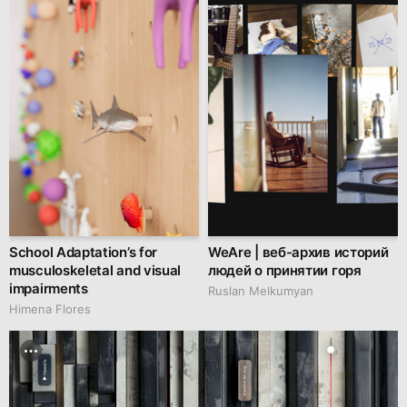
School Adaptation’s for
WeAre | веб-архив историй
musculoskeletal and visual
людей о принятии горя
impairments
Ruslan Melkumyan
Himena Flores