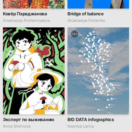
Ковёр Параджанова
Bridge of balance
Anastasiya Pochernyaeva
Anastasiya Fomenko
Эксперт по выживанию
BIG DATA infographics
Anna Smirnova
Kseniya Larina