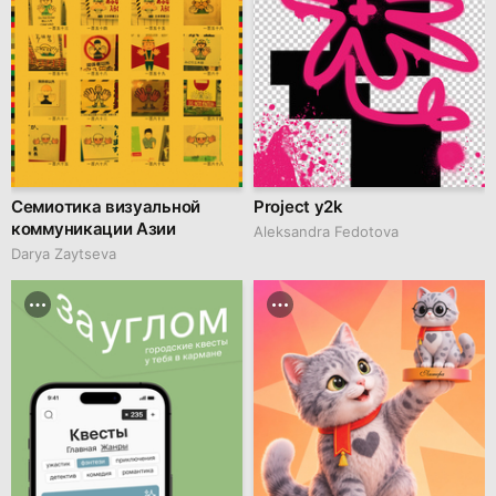
Семиотика визуальной
Project y2k
коммуникации Азии
Aleksandra Fedotova
Darya Zaytseva