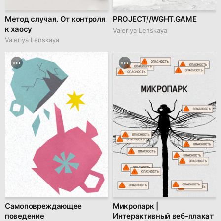
Метод случая. От контроля
PROJECT//WGHT.GAME
к хаосу
Valeriya Lenskaya
Valeriya Lenskaya
Самоповреждающее
Микропарк |
поведение
Интерактивный веб-плакат