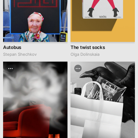
Autobus
The twist socks
Stepan Shechkov
Olga Dolinskaia