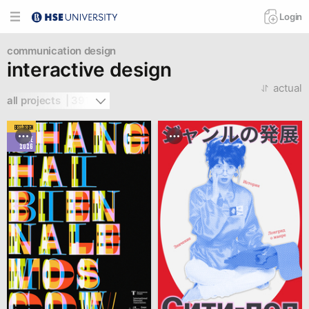
Login
communication design
interactive design
actual
all projects  | 391
BEST DESIGN
JUNE
2026