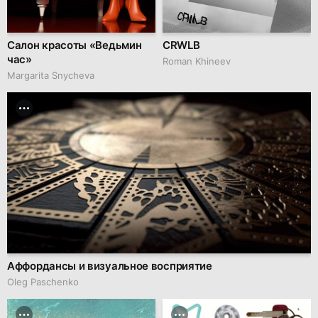
Салон красоты «Ведьмин
CRWLB
час»
Roman Khineev
Margarita Snycheva
Аффордансы и визуальное восприятие
Oleg Paschenko