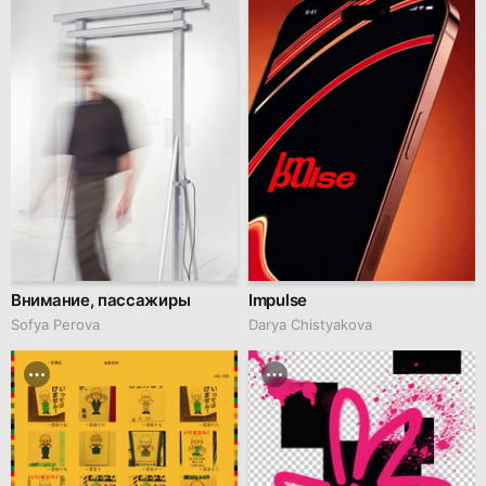
Внимание, пассажиры
Impulse
Sofya Perova
Darya Chistyakova