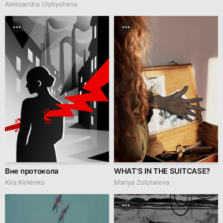
Aleksandra Ulybysheva
Вне протокола
WHAT’S IN THE SUITCASE?
Kira Kirilenko
Mariya Zolotareva