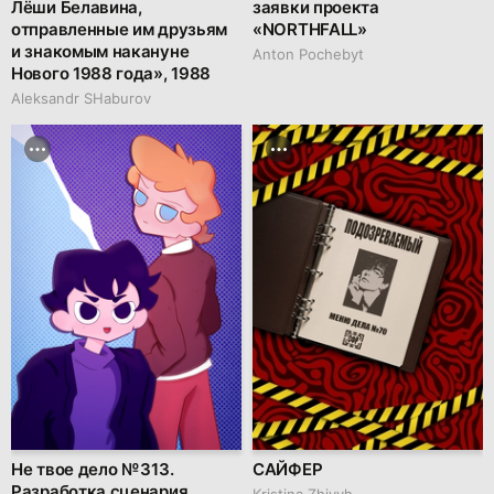
Лёши Белавина,
заявки проекта
отправленные им друзьям
«NORTHFALL»
и знакомым накануне
Anton Pochebyt
Нового 1988 года», 1988
Аleksandr SHaburov
Не твое дело № 313.
САЙФЕР
Разработка сценария.
Kristina Zhivyh