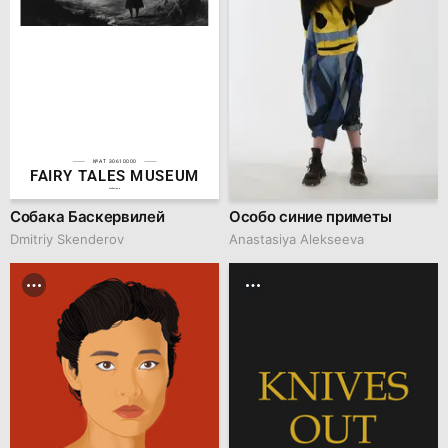
№AT 30610000
FAIRY TALES MUSEUM
hsedesign.ru
Собака Баскервилей
Особо синие приметы
Dmitriy Skenderov
Anastasiya Alekseeva