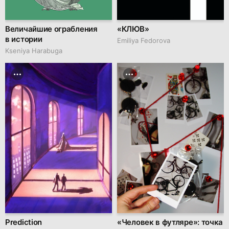
Величайшие ограбления
«КЛЮВ»
в истории
Emiliya Fedorova
Kseniya Harabuga
Prediction
«Человек в футляре»: точка