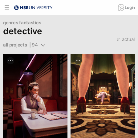
Login
genres
fantastics
detective
actual
all projects  | 94