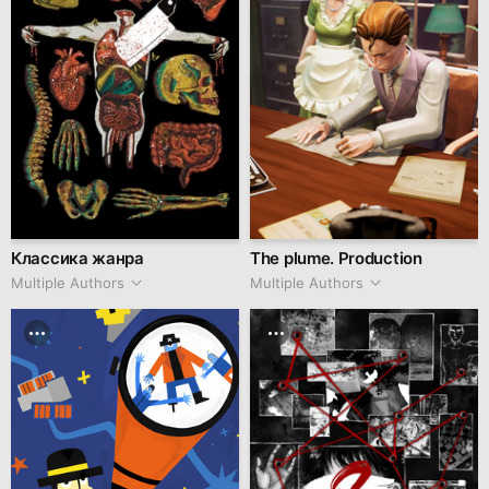
Классика жанра
The plume. Production
Multiple Authors
Multiple Authors