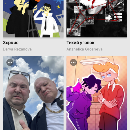
Зоркие
Тихий уголок
Darya Rezanova
Anzhelika Grosheva