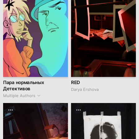
Пара нормальных
RED
Детективов
Darya Ershova
Multiple Authors