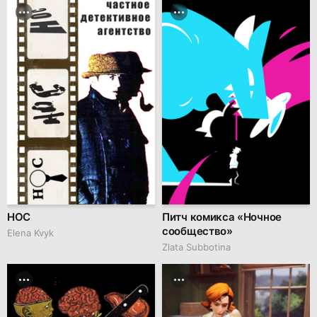
НОС
Питч комикса «Ночное
сообщество»
Elena Kvyk
Zlata Subbotina