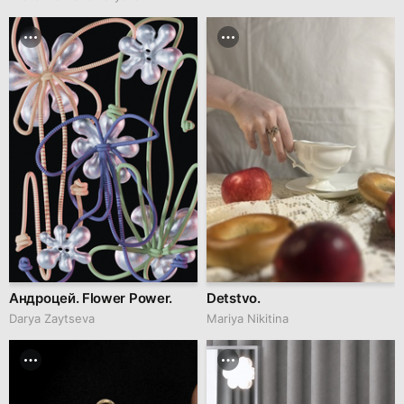
Андроцей. Flower Power.
Detstvo.
Darya Zaytseva
Mariya Nikitina