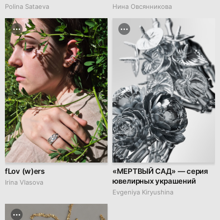
Polina Sataeva
Нина Овсянникова
fLov (w)ers
«МЕРТВЫЙ САД» — серия
ювелирных украшений
Irina Vlasova
Evgeniya Kiryushina