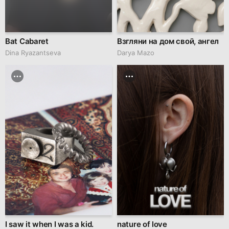
Bat Cabaret
Взгляни на дом свой, ангел
Dina Ryazantseva
Darya Mazo
I saw it when I was a kid.
nature of love