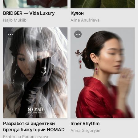
BRIDGER — Vida Luxury
Кулон
Najib Mukiibi
Alina Anufrieva
Разработка айдентики
Inner Rhythm
бренда бижутерии NOMAD
Anna Grigoryan
Ekaterina Ponomaryova