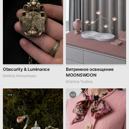
Obscurity & Luminance
Витринное освещение
MOONSWOON
Dmitriy Krivosheev
Kristina Yudina