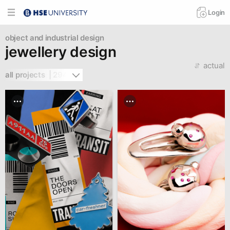
Login
object and industrial design
jewellery design
actual
all projects  | 294