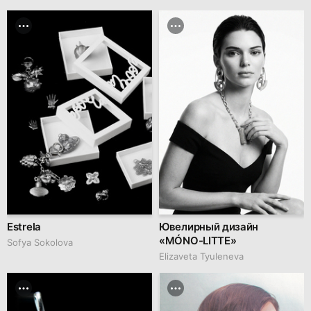
Estrela
Ювелирный дизайн
«MÓNO-LITTE»
Sofya Sokolova
Elizaveta Tyuleneva