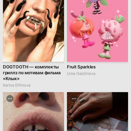
DOGTOOTH — комплекты
Fruit Sparkles
гриллз по мотивам фильма
Uma Gadzhieva
«Клык»
Karina Elfimova