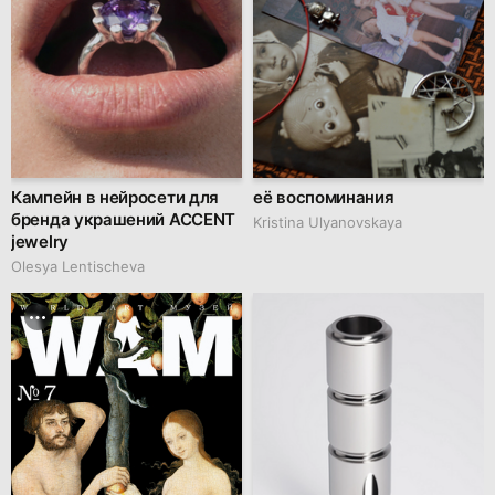
Кампейн в нейросети для
её воспоминания
бренда украшений ACCENT
Kristina Ulyanovskaya
jewelry
Olesya Lentischeva