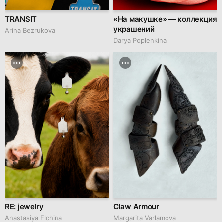
TRANSIT
«На макушке» — коллекция
украшений
Arina Bezrukova
Darya Poplenkina
RE: jewelry
Claw Armour
Anastasiya Elchina
Margarita Varlamova