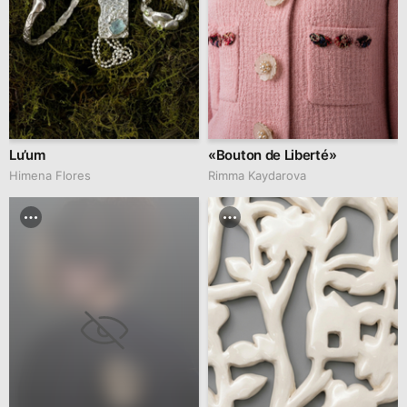
Lu’um
«Bouton de Liberté»
Himena Flores
Rimma Kaydarova