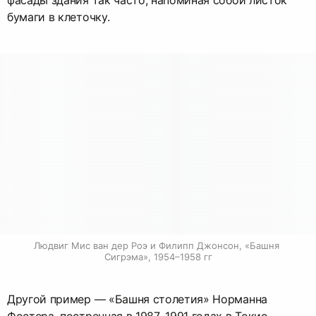
фасады здания так часто, напоминая собой листок
бумаги в клеточку.
Людвиг Мис ван дер Роэ и Филипп Джонсон, «Башня 
Сигрэма», 1954–1958 гг
Другой пример — «Башня столетия» Норманна
Фостера, постренная в 1987–1991 годах в Токио.