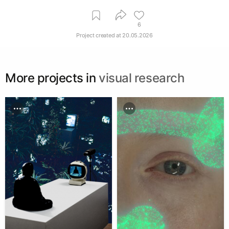
6
Project created at
20.05.2026
More projects in
visual research