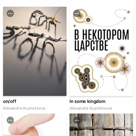
on/off
In some kingdom
Alexandra Kuznetsova
Alexandra Kuznetsova