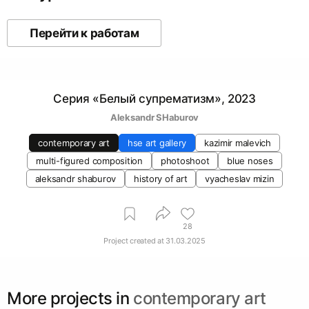
Перейти к работам
Серия «Белый супрематизм», 2023
Аleksandr SHaburov
contemporary art
hse art gallery
kazimir malevich
multi-figured composition
photoshoot
blue noses
aleksandr shaburov
history of art
vyacheslav mizin
28
Project created at
31.03.2025
More projects in
contemporary art